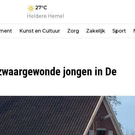
27
°C
Heldere Hemel
nment
Kunst en Cultuur
Zorg
Zakelijk
Sport
 zwaargewonde jongen in De