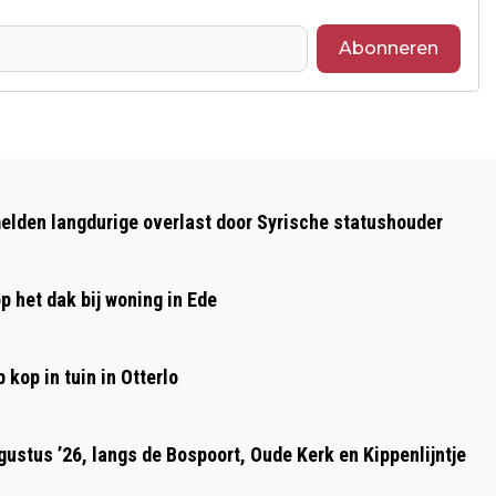
Abonneren
Volgend artikel
NATUURVIDEO 'DE IJSVOGEL' DOOR
elden langdurige overlast door Syrische statushouder
MICHAEL DE VRIES,
p het dak bij woning in Ede
kop in tuin in Otterlo
ustus ’26, langs de Bospoort, Oude Kerk en Kippenlijntje