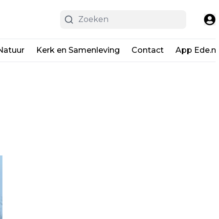
Natuur
Kerk en Samenleving
Contact
App Ede.ni