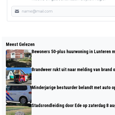
Vorig artikel
Meest Gelezen
WINST EN VEEL PUNTEN VOOR
Bewoners 50-plus huurwoning in Lunteren m
SKELETONSTER KIMBERLEY BOS UIT
BENNEKOM
Brandweer rukt uit naar melding van brand o
Minderjarige bestuurder belandt met auto op 
Stadsrondleiding door Ede op zaterdag 8 aug