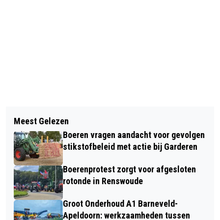
Vorig artikel
Volgend artikel
STRIJD VOOR PROMOTIE EINDIGT
Meest Gelezen
VERBORGEN RANSUILEN IN DE BOMEN
VOOR DTS EDE IN AMSTERDAM
Boeren vragen aandacht voor gevolgen
stikstofbeleid met actie bij Garderen
Boerenprotest zorgt voor afgesloten
rotonde in Renswoude
Groot Onderhoud A1 Barneveld-
Apeldoorn: werkzaamheden tussen