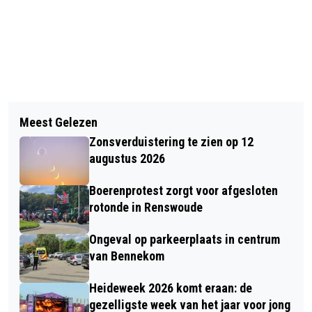
Vorig artikel
Volgend artikel
VROUW NAAR ZIEKENHUIS NA
Meest Gelezen
TWEE VROUWEN OP FATBIKES
INCIDENT IN BINNENSPEELTUIN
Zonsverduistering te zien op 12
AANGEHOUDEN NA INCIDENT MET
MONKEY TOWN IN EDE
augustus 2026
WINKELWAGEN BIJ BELLESTEIN IN
Boerenprotest zorgt voor afgesloten
EDE
rotonde in Renswoude
Ongeval op parkeerplaats in centrum
van Bennekom
Heideweek 2026 komt eraan: de
gezelligste week van het jaar voor jong