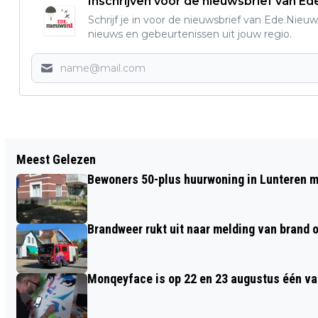
Inschrijven voor de nieuwsbrief van E
Schrijf je in voor de nieuwsbrief van Ede.Nieuw
nieuws en gebeurtenissen uit jouw regio.
Vorig artikel
Meest Gelezen
AUTOMOBILIST RAAKT IN DE SLIP EN
Bewoners 50-plus huurwoning in Lunteren m
KOMT NAAST DE SNELWEG TERECHT IN
EDE
Brandweer rukt uit naar melding van brand o
Monqeyface is op 22 en 23 augustus één va