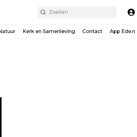
Natuur
Kerk en Samenleving
Contact
App Ede.ni