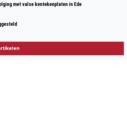
olging met valse kentekenplaten in Ede
ggesteld
rtikelen