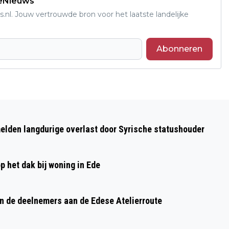
deNieuws
s.nl. Jouw vertrouwde bron voor het laatste landelijke
Abonneren
Volgend artikel
MINISTERRAAD STEMT IN MET
elden langdurige overlast door Syrische statushouder
ASIELPLANNEN MINISTER FABER
p het dak bij woning in Ede
n de deelnemers aan de Edese Atelierroute