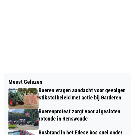
Vorig artikel
Volgend artikel
NIEUWBOUW HET STREEK LYCEUM
Meest Gelezen
VEEL BESPARINGEN DOOR
OPGENOMEN IN BEGROTING
Boeren vragen aandacht voor gevolgen
AANPASSING MENU IN RESTAURANTS
GEMEENTE EDE
stikstofbeleid met actie bij Garderen
Boerenprotest zorgt voor afgesloten
rotonde in Renswoude
Bosbrand in het Edese bos snel onder