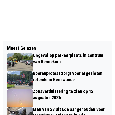
Vorig artikel
Volgend artikel
JUWELIER JACQUES PLOEGER HEEFT
Meest Gelezen
AANRIJDING TUSSEN EEN AUTO EN
NU EEN ATELIER IN EDE
Ongeval op parkeerplaats in centrum
FIETS IN EDE
van Bennekom
Boerenprotest zorgt voor afgesloten
rotonde in Renswoude
Zonsverduistering te zien op 12
augustus 2026
Man van 28 uit Ede aangehouden voor