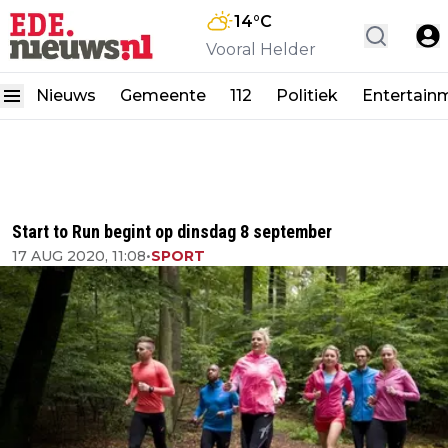
14
°C
Vooral Helder
Nieuws
Gemeente
112
Politiek
Entertain
Start to Run begint op dinsdag 8 september
17 AUG 2020, 11:08
•
SPORT