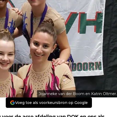
Jojanneke van der Boom en Katrin Oltmer.
Voeg toe als voorkeursbron op Google
voor de acro afdeling van DOK en ons als