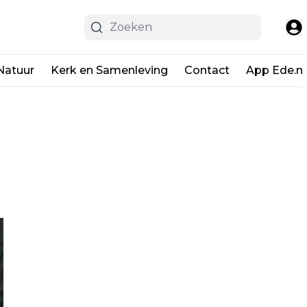
Natuur
Kerk en Samenleving
Contact
App Ede.ni