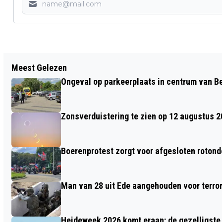
Vorig artikel
Meest Gelezen
ONDERLINGE SPRINGWEDSTRIJD DOK
Ongeval op parkeerplaats in centrum van 
EDE
Zonsverduistering te zien op 12 augustus 
Boerenprotest zorgt voor afgesloten roton
Man van 28 uit Ede aangehouden voor terro
Heideweek 2026 komt eraan: de gezelligste 