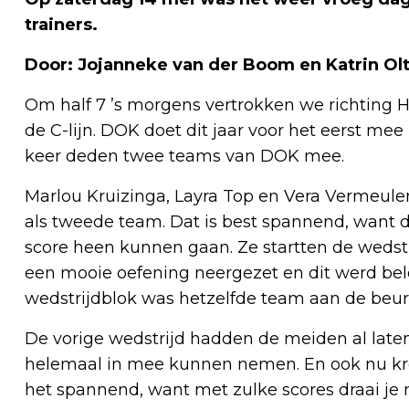
trainers.
Door: Jojanneke van der Boom en Katrin Ol
Om half 7 ’s morgens vertrokken we richting H
de C-lijn. DOK doet dit jaar voor het eerst mee i
keer deden twee teams van DOK mee.
Marlou Kruizinga, Layra Top en Vera Vermeulen
als tweede team. Dat is best spannend, want 
score heen kunnen gaan. Ze startten de weds
een mooie oefening neergezet en dit werd bel
wedstrijdblok was hetzelfde team aan de beur
De vorige wedstrijd hadden de meiden al laten 
helemaal in mee kunnen nemen. En ook nu kre
het spannend, want met zulke scores draai je m