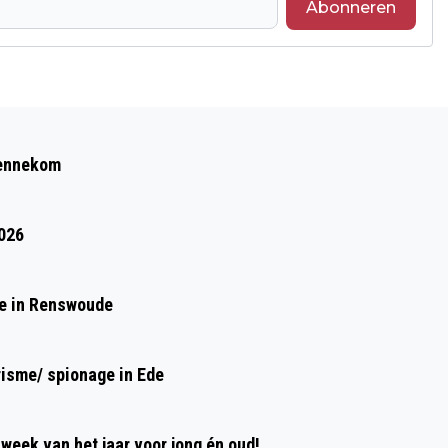
Abonneren
Volgend artikel
EXPERTS VOORSPELLEN HETE
Bennekom
WESPENZOMER
2026
de in Renswoude
risme/ spionage in Ede
week van het jaar voor jong én oud!